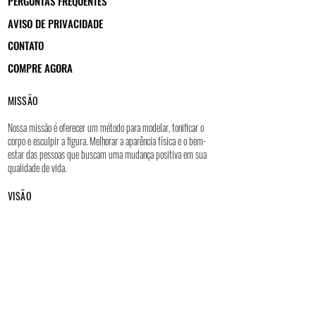
PERGUNTAS FREQUENTES
AVISO DE PRIVACIDADE
CONTATO
COMPRE AGORA
MISSÃO
Nossa missão é oferecer um método para modelar, tonificar o
corpo e esculpir a figura. Melhorar a aparência física e o bem-
estar das pessoas que buscam uma mudança positiva em sua
qualidade de vida.
VISÃO
Buscamos melhorar a qualidade de vida de nossos clientes,
levando nosso método para diferentes cidades. Para que eles
possam fazer parte da experiência.
Aproxime-se de nós através das redes sociais: